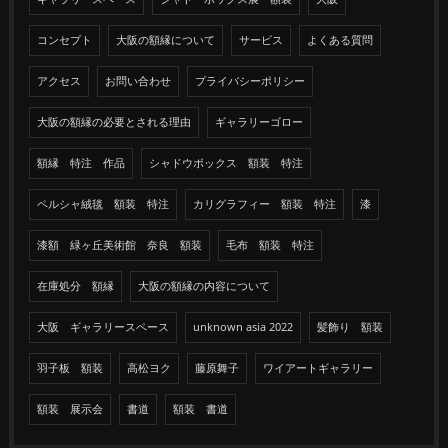
コンセプト
大阪の額縁について
サービス
よくある質問
アクセス
お問い合わせ
プライバシーポリシー
大阪の額縁の必要とされる理由
ギャラリーゴロー
額縁 特注 作品
シャドウボックス 額装 特注
ペルシャ絨毯 額装 特注
カリグラフィー 額装 特注
漆
漆額 緑ヶ丘美術館 奈良 額装
毛布 額装 特注
在庫処分 額縁
大阪の額縁の内容について
大阪 ギャラリースペース
unknown asia 2022
髪飾り 額装
羽子板 額装
高松ヨク
藤原舞子
ワイアートギャラリー
額装 展示会
書道
額装 書道