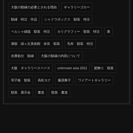
大阪の額縁の必要とされる理由
ギャラリーゴロー
額縁 特注 作品
シャドウボックス 額装 特注
ペルシャ絨毯 額装 特注
カリグラフィー 額装 特注
漆
漆額 緑ヶ丘美術館 奈良 額装
毛布 額装 特注
在庫処分 額縁
大阪の額縁の内容について
大阪 ギャラリースペース
unknown asia 2022
髪飾り 額装
羽子板 額装
高松ヨク
藤原舞子
ワイアートギャラリー
額装 展示会
書道
額装 書道