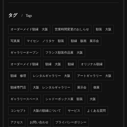
タグ
Tags
オーダーメイド額縁 大阪
営業時間変更のおしらせ
額装 大阪
写真展
マイセン ノリタケ 額装
額縁 版画 展示会
ギャラリーオープン
フランス額装作品展 大阪
オーダーメイド額縁
額縁 大阪
額縁
オリジナル額縁
額縁 修理
レンタルギャラリー 大阪
アートギャラリー 大阪
額縁専門店
大阪 レンタルギャラリー
展示会
個展
ギャラリースペース
シャドーボックス展 額装
大阪
コンセプト
大阪の額縁について
サービス
よくある質問
アクセス
お問い合わせ
プライバシーポリシー