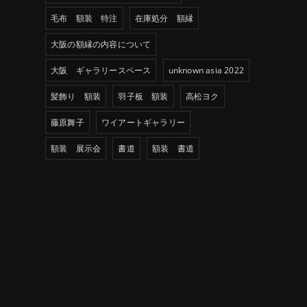
毛布 額装 特注
在庫処分 額縁
大阪の額縁の内容について
大阪 ギャラリースペース
unknown asia 2022
髪飾り 額装
羽子板 額装
高松ヨク
藤原舞子
ワイアートギャラリー
額装 展示会
書道
額装 書道